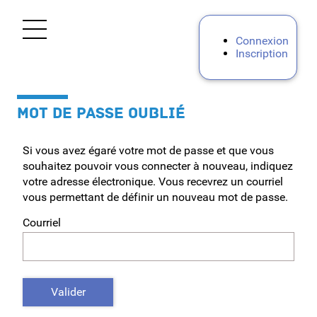
*
Ouvrir le menu
Connexion
Inscription
Accueil
MOT DE PASSE OUBLIÉ
Premier degré
Si vous avez égaré votre mot de passe et que vous
Second degré
souhaitez pouvoir vous connecter à nouveau, indiquez
votre adresse électronique. Vous recevrez un courriel
Personnels d'encadrement
vous permettant de définir un nouveau mot de passe.
Courriel
Personnels administratifs, techniques et médico-sociaux
AESH
Valider
Moderniser, Innover, Transformer